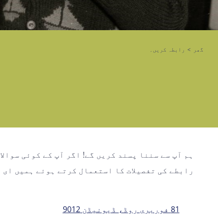
گھر
>
رابطہ کریں۔
ہم آپ سے سننا پسند کریں گے! اگر آپ کے کوئی سوالا
رابطے کی تفصیلات کا استعمال کرتے ہوئے ہمیں ای 
81 فوربری روڈ، ڈیونیڈن 9012