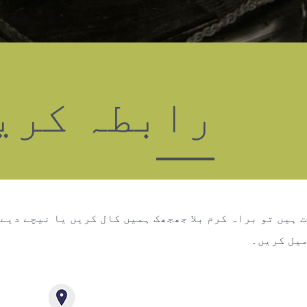
رابطہ کری
ت ہیں تو براہ کرم بلا جھجھک ہمیں کال کریں یا نیچے دیے
میل کریں۔