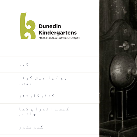
گھر
ہم کیا پیش کرتے
ہیں۔
کنڈرگارٹنز
کیسے اندراج کیا
جائے۔
کیریئرز