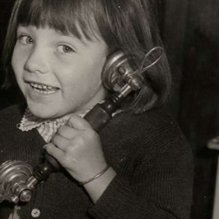
واد
ر
ائیں۔