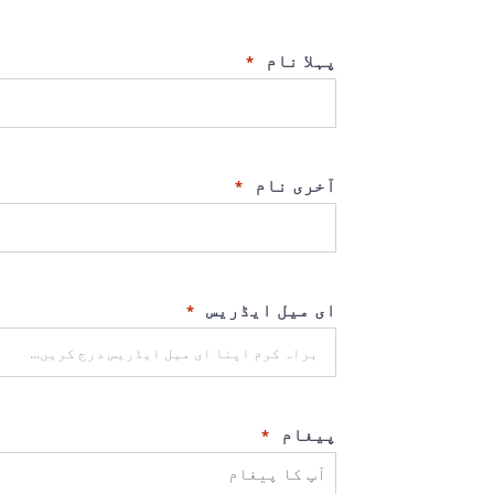
پہلا نام
*
آخری نام
*
ای میل ایڈریس
*
پیغام
*