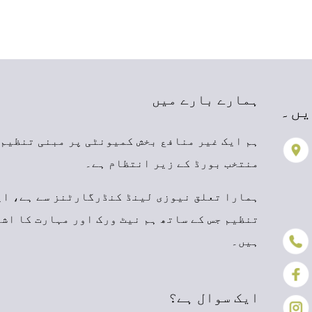
ہمارے بارے میں
یں۔
ہم ایک غیر منافع بخش کمیونٹی پر مبنی تنظیم 
منتخب بورڈ کے زیر انتظام ہے۔
ہمارا تعلق نیوزی لینڈ کنڈرگارٹنز سے ہے، ای
تنظیم جس کے ساتھ ہم نیٹ ورک اور مہارت کا اش
ہیں۔
ایک سوال ہے؟