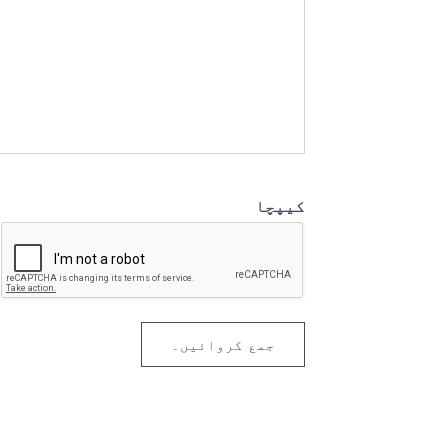
کیپچا