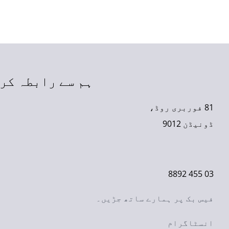
ہم سے رابطہ کر
81 فوربری روڈ،
ڈونیڈن 9012
03 455 8892
فیس بک پر ہمارے ساتھ جڑیں۔
انسٹاگرام