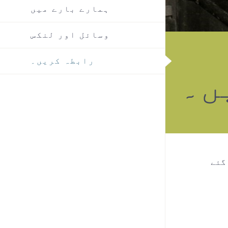
ہمارے بارے میں
وسائل اور لنکس
رابطہ کریں۔
ں۔
 گئے