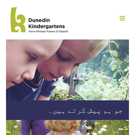
واد
ر
ائیں۔
جو ہم پیش کرتے ہیں۔