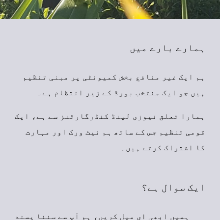
ہمارے بارے میں
ہم ایک غیر منافع بخش کمیونٹی پر مبنی تنظیم
ہیں جو ایک منتخب بورڈ کے زیر انتظام ہے۔
ہمارا تعلق نیوزی لینڈ کنڈرگارٹنز سے ہے، ایک
قومی تنظیم جس کے ساتھ ہم نیٹ ورک اور مہارت
کا اشتراک کرتے ہیں۔
ایک سوال ہے؟
ہمیں ابھی ای میل کریں، ہم آپ سے سننا پسند