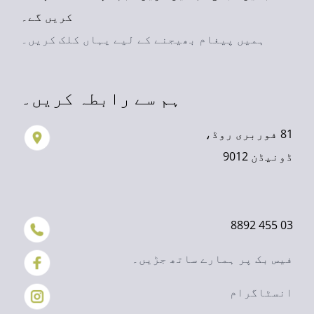
کریں گے۔
ہمیں پیغام بھیجنے کے لیے یہاں کلک کریں۔
ہم سے رابطہ کریں۔
81 فوربری روڈ،
ڈونیڈن 9012
03 455 8892
فیس بک پر ہمارے ساتھ جڑیں۔
انسٹاگرام