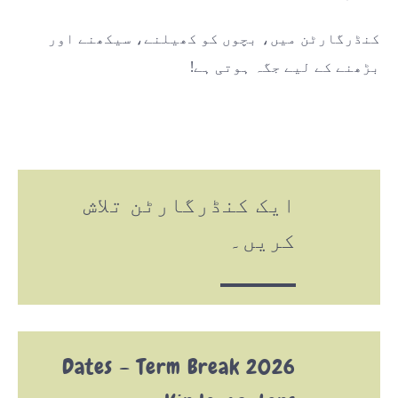
کنڈرگارٹن میں، بچوں کو کھیلنے، سیکھنے اور
بڑھنے کے لیے جگہ ہوتی ہے!
ایک کنڈرگارٹن تلاش
کریں۔
2026 Dates – Term Break