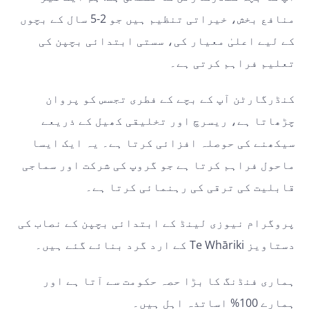
منافع بخش، خیراتی تنظیم ہیں جو 2-5 سال کے بچوں
کے لیے اعلیٰ معیار کی، سستی ابتدائی بچپن کی
تعلیم فراہم کرتی ہے۔
کنڈرگارٹن آپ کے بچے کے فطری تجسس کو پروان
چڑھاتا ہے، ریسرچ اور تخلیقی کھیل کے ذریعے
سیکھنے کی حوصلہ افزائی کرتا ہے۔ یہ ایک ایسا
ماحول فراہم کرتا ہے جو گروپ کی شرکت اور سماجی
قابلیت کی ترقی کی رہنمائی کرتا ہے۔
پروگرام نیوزی لینڈ کے ابتدائی بچپن کے نصاب کی
دستاویز Te Whāriki کے ارد گرد بنائے گئے ہیں۔
ہماری فنڈنگ کا بڑا حصہ حکومت سے آتا ہے اور
ہمارے 100% اساتذہ اہل ہیں۔