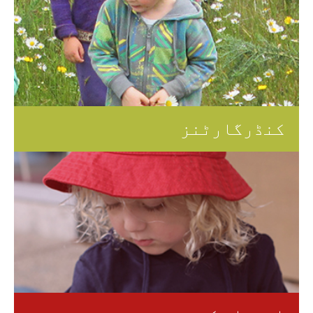
کنڈرگارٹنز