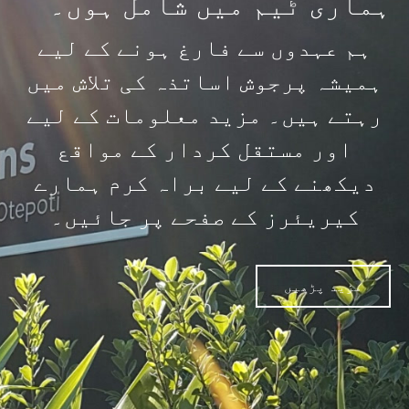
ہماری ٹیم میں شامل ہوں۔
ہم عہدوں سے فارغ ہونے کے لیے
ہمیشہ پرجوش اساتذہ کی تلاش میں
رہتے ہیں۔ مزید معلومات کے لیے
اور مستقل کردار کے مواقع
دیکھنے کے لیے براہ کرم ہمارے
کیریئرز کے صفحے پر جائیں۔
مزید پڑھیں