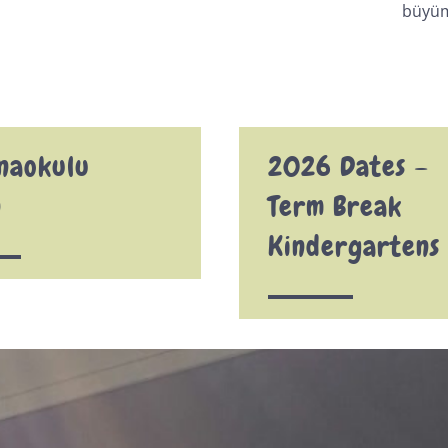
büyüme
Anaokulu
2026 Dates –
n
Term Break
Kindergartens