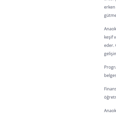
erken
gütme
Anaok
keşif 
eder. 
gelişi
Progr
belge
Finan
öğretm
Anaok