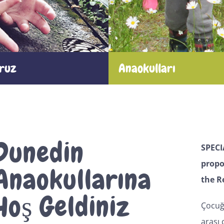
ruz
Anaokulları
Dunedin
SPECI
propo
Anaokullarına
the R
Hoş Geldiniz
Çocuğ
arası 