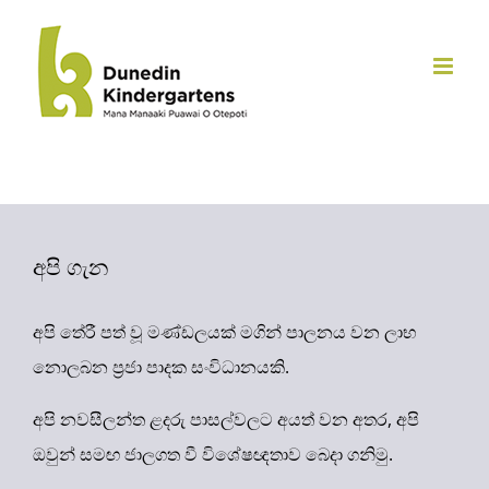
අන්තර්ගතයට
යන්න
අපි ගැන
අපි තේරී පත් වූ මණ්ඩලයක් මගින් පාලනය වන ලාභ
නොලබන ප්‍රජා පාදක සංවිධානයකි.
අපි නවසීලන්ත ළදරු පාසල්වලට අයත් වන අතර, අපි
ඔවුන් සමඟ ජාලගත වී විශේෂඥතාව බෙදා ගනිමු.