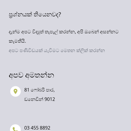
ප්‍රශ්නයක් තියෙනවද?
දැන්ම අපට විද්‍යුත් තැපැල් කරන්න, අපි ඔබෙන් අසන්නට
කැමතියි.
අපට පණිවිඩයක් යැවීමට මෙතන ක්ලික් කරන්න
අපව අමතන්න
81 ෆෝබරි පාර,
ඩනෙඩින් 9012
03 455 8892