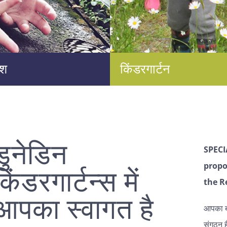
कश
किंडरगार्टन
डुनेडिन
SPECI
propo
किंडरगार्टन्स में
the R
आपका स्वागत है
आपका बच
संगठन है