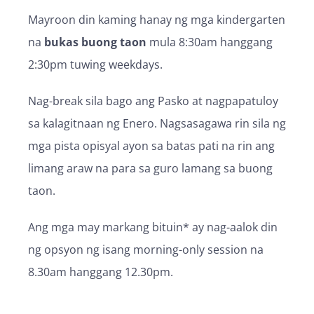
Directions
Mayroon din kaming hanay ng mga kindergarten
na
bukas buong taon
mula 8:30am hanggang
Kindergarten ng Bayfield
2:30pm tuwing weekdays.
2 Bayfield Rd
Nag-break sila bago ang Pasko at nagpapatuloy
Anderson Bay
sa kalagitnaan ng Enero. Nagsasagawa rin sila ng
Dunedin 9012
mga pista opisyal ayon sa batas pati na rin ang
New Zealand
limang araw na para sa guro lamang sa buong
More info
taon.
2.7 km
Ang mga may markang bituin* ay nag-aalok din
Directions
ng opsyon ng isang morning-only session na
8.30am hanggang 12.30pm.
Helen Deem Kindergarten
81 Forbury Rd,