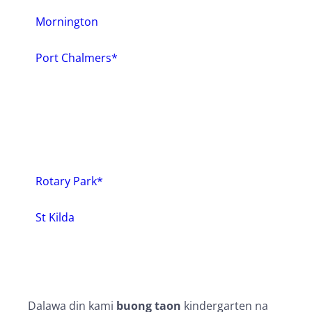
Mornington
2.9 km
Directions
Port Chalmers*
St. Kilda Kindergarten
47 Victoria Rd
St Kilda
Dunedin 9012
Rotary Park*
New Zealand
St Kilda
More info
3.1 km
Directions
Dalawa din kami
buong taon
kindergarten na