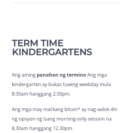
4 Trent Ave
Hilagang Dunedin
Dunedin 9016
New Zealand
TERM TIME
More info
KINDERGARTENS
1.8 km
Directions
Ang aming
panahon ng termino
Ang mga
kindergarten ay bukas tuwing weekday mula
Kindergarten ng Kaikorai
8:30am hanggang 2:30pm.
7 Greenock St
Kaikorai
Ang mga may markang bituin* ay nag-aalok din
Dunedin 9011
ng opsyon ng isang morning-only session na
New Zealand
8.30am hanggang 12.30pm.