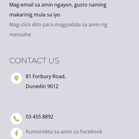
Directions
Mag-email sa amin ngayon, gusto naming
makarinig mula sa iyo
Rotary Park Kindergarten
Mag-click dito para magpadala sa amin ng
289 Highcliff Rd
mensahe
Waverley
Dunedin 9013
New Zealand
CONTACT US
More info
81 Forbury Road,
Dunedin 9012
3.5 km
Directions
03 455 8892
Halfway Bush Kindergarten
43 Salmond St
Kumonekta sa amin sa Facebook
Halfway Bush