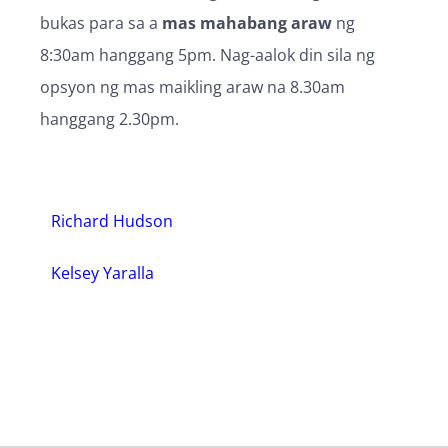
Corstorphine Kindergarten
bukas para sa a
mas mahabang araw
ng
10 Lockerbie St
8:30am hanggang 5pm. Nag-aalok din sila ng
Corstorphine
opsyon ng mas maikling araw na 8.30am
Dunedin 9012
hanggang 2.30pm.
New Zealand
More info
Richard Hudson
3.3 km
Directions
Kelsey Yaralla
Kindergarten ng Brockville
255 Brockville Rd
Brockville
Dunedin 9011