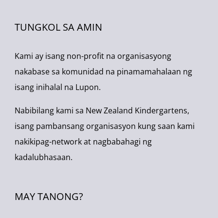
New Zealand
TUNGKOL SA AMIN
More info
3.4 km
Kami ay isang non-profit na organisasyong
Directions
nakabase sa komunidad na pinamamahalaan ng
isang inihalal na Lupon.
St Clair Kindergarten
53 Albert St
Nabibilang kami sa New Zealand Kindergartens,
St Clair
isang pambansang organisasyon kung saan kami
Dunedin 9012
nakikipag-network at nagbabahagi ng
New Zealand
kadalubhasaan.
More info
MAY TANONG?
3.4 km