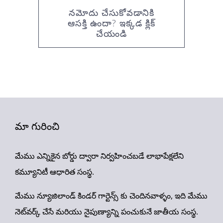
నమోదు చేసుకోవడానికి
ఆసక్తి ఉందా? ఇక్కడ క్లిక్
చేయండి
మా గురించి
మేము ఎన్నికైన బోర్డు ద్వారా నిర్వహించబడే లాభాపేక్షలేని
కమ్యూనిటీ ఆధారిత సంస్థ.
మేము న్యూజిలాండ్ కిండర్ గార్టెన్స్ కు చెందినవాళ్ళం, ఇది మేము
నెట్‌వర్క్ చేసే మరియు నైపుణ్యాన్ని పంచుకునే జాతీయ సంస్థ.