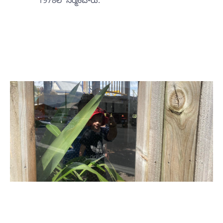
1978లో నిర్మించారు.