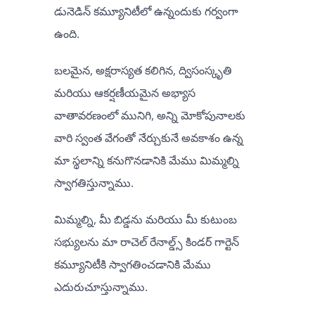
డునెడిన్ కమ్యూనిటీలో ఉన్నందుకు గర్వంగా
ఉంది.
బలమైన, అక్షరాస్యత కలిగిన, ద్విసంస్కృతి
మరియు ఆకర్షణీయమైన అభ్యాస
వాతావరణంలో మునిగి, అన్ని మోకోపునాలకు
వారి స్వంత వేగంతో నేర్చుకునే అవకాశం ఉన్న
మా స్థలాన్ని కనుగొనడానికి మేము మిమ్మల్ని
స్వాగతిస్తున్నాము.
మిమ్మల్ని, మీ బిడ్డను మరియు మీ కుటుంబ
సభ్యులను మా రాచెల్ రేనాల్డ్స్ కిండర్ గార్టెన్
కమ్యూనిటీకి స్వాగతించడానికి మేము
ఎదురుచూస్తున్నాము.