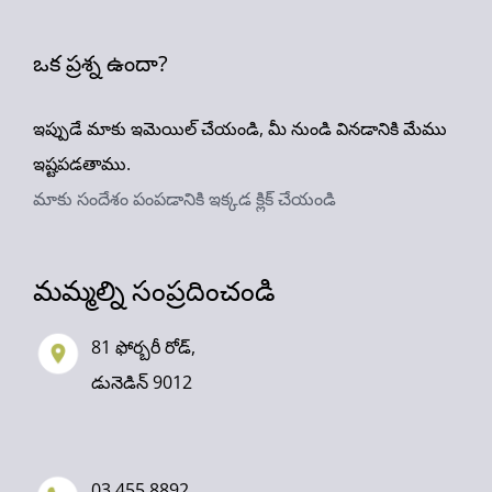
ఒక ప్రశ్న ఉందా?
ఇప్పుడే మాకు ఇమెయిల్ చేయండి, మీ నుండి వినడానికి మేము
ఇష్టపడతాము.
మాకు సందేశం పంపడానికి ఇక్కడ క్లిక్ చేయండి
మమ్మల్ని సంప్రదించండి
81 ఫోర్బరీ రోడ్,
డునెడిన్ 9012
03 455 8892