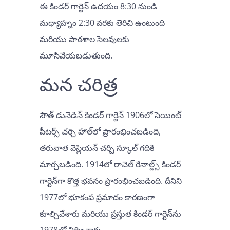
ఈ కిండర్ గార్టెన్ ఉదయం 8:30 నుండి
మధ్యాహ్నం 2:30 వరకు తెరిచి ఉంటుంది
మరియు పాఠశాల సెలవులకు
మూసివేయబడుతుంది.
మన చరిత్ర
సౌత్ డునెడిన్ కిండర్ గార్టెన్ 1906లో సెయింట్
పీటర్స్ చర్చి హాల్‌లో ప్రారంభించబడింది,
తరువాత వెస్లియన్ చర్చి స్కూల్ గదికి
మార్చబడింది. 1914లో రాచెల్ రేనాల్డ్స్ కిండర్
గార్టెన్‌గా కొత్త భవనం ప్రారంభించబడింది. దీనిని
1977లో భూకంప ప్రమాదం కారణంగా
కూల్చివేశారు మరియు ప్రస్తుత కిండర్ గార్టెన్‌ను