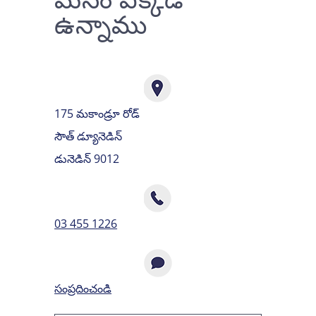
మనం ఎక్కడ
ఉన్నాము
175 మకాండ్రూ రోడ్
సౌత్ డ్యూనెడిన్
డునెడిన్ 9012
03 455 1226
సంప్రదించండి