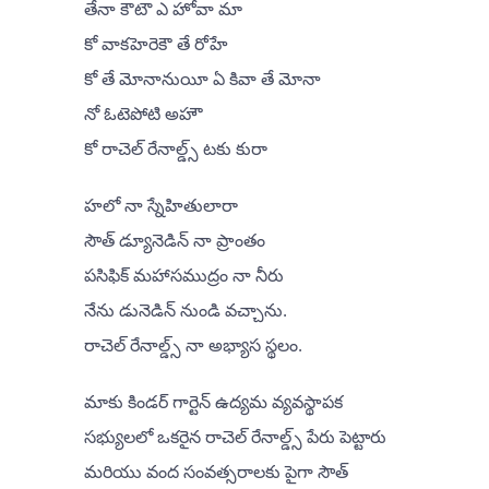
తేనా కౌటౌ ఎ హోవా మా
కో వాకహెరెకౌ తే రోహే
కో తే మోనానుయీ ఏ కివా తే మోనా
నో ఓటెపోటి అహౌ
కో రాచెల్ రేనాల్డ్స్ టకు కురా
హలో నా స్నేహితులారా
సౌత్ డ్యూనెడిన్ నా ప్రాంతం
పసిఫిక్ మహాసముద్రం నా నీరు
నేను డునెడిన్ నుండి వచ్చాను.
రాచెల్ రేనాల్డ్స్ నా అభ్యాస స్థలం.
మాకు కిండర్ గార్టెన్ ఉద్యమ వ్యవస్థాపక
సభ్యులలో ఒకరైన రాచెల్ రేనాల్డ్స్ పేరు పెట్టారు
మరియు వంద సంవత్సరాలకు పైగా సౌత్