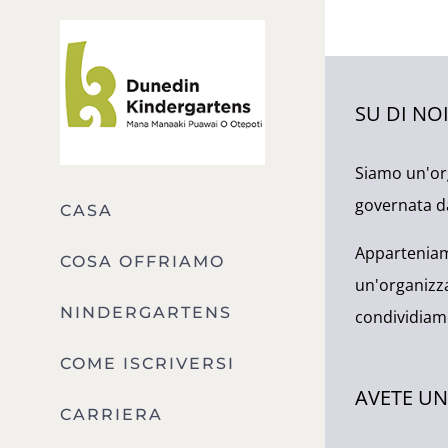
Vai
al
contenuto
SU DI NO
Siamo un'or
governata da
CASA
Apparteniam
COSA OFFRIAMO
un'organizza
NINDERGARTENS
condividiam
COME ISCRIVERSI
AVETE U
CARRIERA