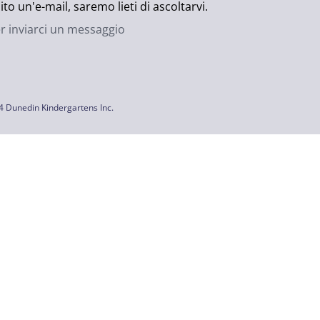
ito un'e-mail, saremo lieti di ascoltarvi.
er inviarci un messaggio
4 Dunedin Kindergartens Inc.